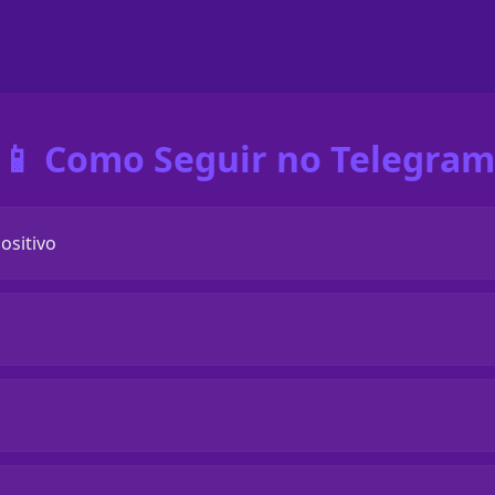
📱 Como Seguir no Telegram
ositivo