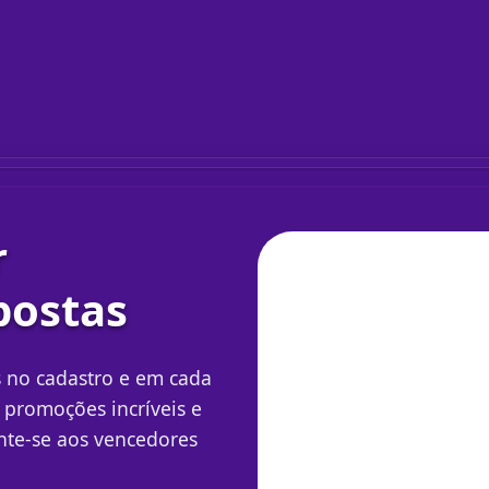
r
postas
 no cadastro e em cada
 promoções incríveis e
unte-se aos vencedores