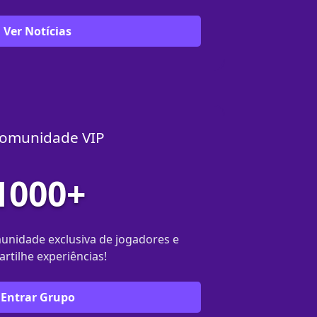
Ver Notícias
Comunidade VIP
1000+
unidade exclusiva de jogadores e
rtilhe experiências!
Entrar Grupo