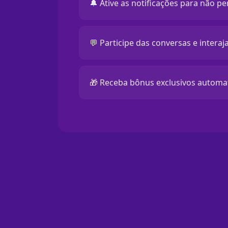
🔔 Ative as notificações para não p
💬 Participe das conversas e interaj
🎁 Receba bônus exclusivos autom