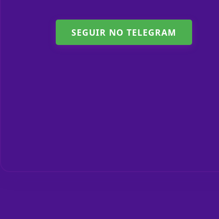
SEGUIR NO TELEGRAM