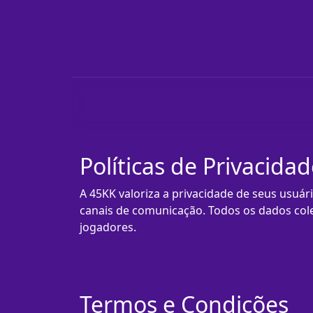
Políticas de Privacida
A 45KK valoriza a privacidade de seus usuá
canais de comunicação. Todos os dados cole
jogadores.
Termos e Condições