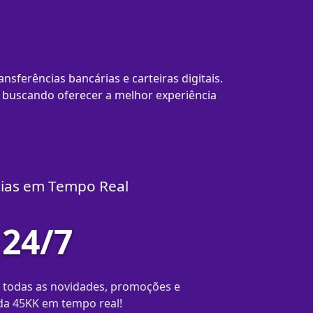
nsferências bancárias e carteiras digitais.
e buscando oferecer a melhor experiência
cias em Tempo Real
24/7
e todas as novidades, promoções e
da 45KK em tempo real!