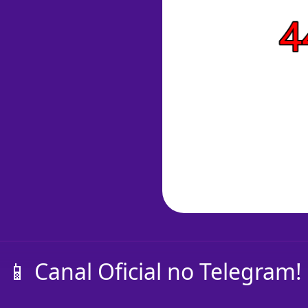
📱 Canal Oficial no Telegram!