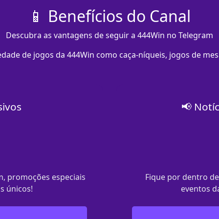
📱 Benefícios do Canal
Descubra as vantagens de seguir a 444Win no Telegram
de de jogos da 444Win como caça-níqueis, jogos de mesa,
sivos
📢 Notí
m, promoções especiais
Fique por dentro d
s únicos!
eventos d