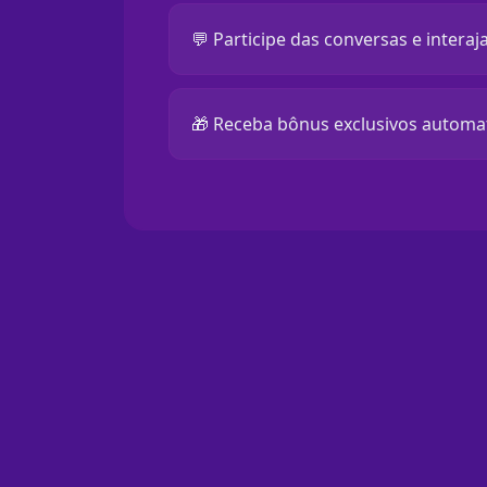
💬 Participe das conversas e interaj
🎁 Receba bônus exclusivos autom