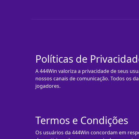
Políticas de Privacida
A 444Win valoriza a privacidade de seus us
nossos canais de comunicação. Todos os dad
jogadores.
Termos e Condições
Os usuários da 444Win concordam em respeit