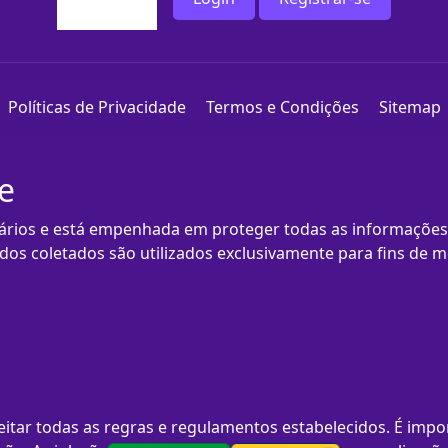
Políticas de Privacidade
Termos e Condições
Sitemap
de
uários e está empenhada em proteger todas as informações
os coletados são utilizados exclusivamente para fins de m
ar todas as regras e regulamentos estabelecidos. É impor