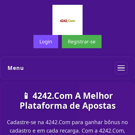
Login
Registrar-se
Menu
📱 4242.Com A Melhor
Plataforma de Apostas
Cadastre-se na 4242.Com para ganhar bônus no
cadastro e em cada recarga. Com a 4242.Com,