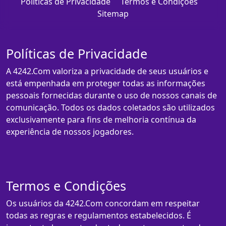
Políticas de Privacidade
Termos e Condições
Sitemap
Políticas de Privacidade
A 4242.Com valoriza a privacidade de seus usuários e
está empenhada em proteger todas as informações
pessoais fornecidas durante o uso de nossos canais de
comunicação. Todos os dados coletados são utilizados
exclusivamente para fins de melhoria contínua da
experiência de nossos jogadores.
Termos e Condições
Os usuários da 4242.Com concordam em respeitar
todas as regras e regulamentos estabelecidos. É