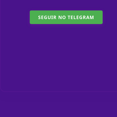
SEGUIR NO TELEGRAM