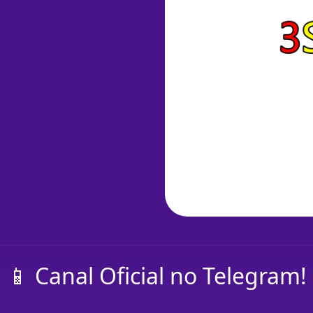
📱 Canal Oficial no Telegram!