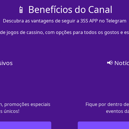
📱 Benefícios do Canal
Descubra as vantagens de seguir a 3SS APP no Telegram
e jogos de cassino, com opções para todos os gostos e estil
sivos
📢 Notí
m, promoções especiais
Fique por dentro d
s únicos!
eventos d