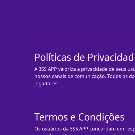
Políticas de Privacida
A 3SS APP valoriza a privacidade de seus u
nossos canais de comunicação. Todos os dad
jogadores.
Termos e Condições
Os usuários da 3SS APP concordam em respei