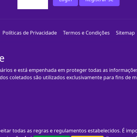
Políticas de Privacidade
Termos e Condições
Sitemap
de
suários e está empenhada em proteger todas as informaçõe
os coletados são utilizados exclusivamente para fins de m
tar todas as regras e regulamentos estabelecidos. É impo