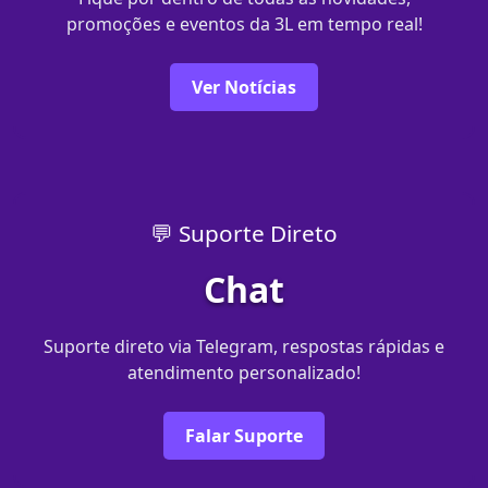
promoções e eventos da 3L em tempo real!
Ver Notícias
💬 Suporte Direto
Chat
Suporte direto via Telegram, respostas rápidas e
atendimento personalizado!
Falar Suporte