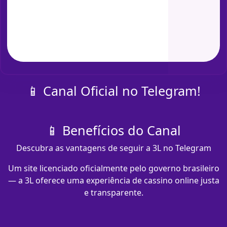
📱 Canal Oficial no Telegram!
📱 Benefícios do Canal
Descubra as vantagens de seguir a 3L no Telegram
Um site licenciado oficialmente pelo governo brasileiro
— a 3L oferece uma experiência de cassino online justa
e transparente.