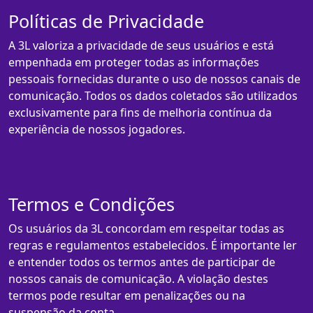
Políticas de Privacidade
A 3L valoriza a privacidade de seus usuários e está
empenhada em proteger todas as informações
pessoais fornecidas durante o uso de nossos canais de
comunicação. Todos os dados coletados são utilizados
exclusivamente para fins de melhoria contínua da
experiência de nossos jogadores.
Termos e Condições
Os usuários da 3L concordam em respeitar todas as
regras e regulamentos estabelecidos. É importante ler
e entender todos os termos antes de participar de
nossos canais de comunicação. A violação destes
termos pode resultar em penalizações ou na
suspensão da conta.