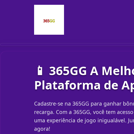
📱 365GG A Melh
Plataforma de A
Cadastre-se na 365GG para ganhar bôn
recarga. Com a 365GG, você tem acesso 
uma experiência de jogo inigualável. J
agora!