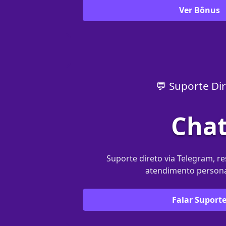
Ver Bônus
💬 Suporte Di
Cha
Suporte direto via Telegram, r
atendimento persona
Falar Suport