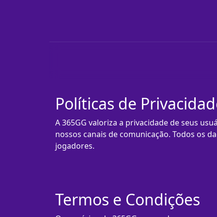
Políticas de Privacida
A 365GG valoriza a privacidade de seus us
nossos canais de comunicação. Todos os dad
jogadores.
Termos e Condições