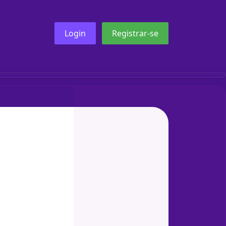
Login
Registrar-se