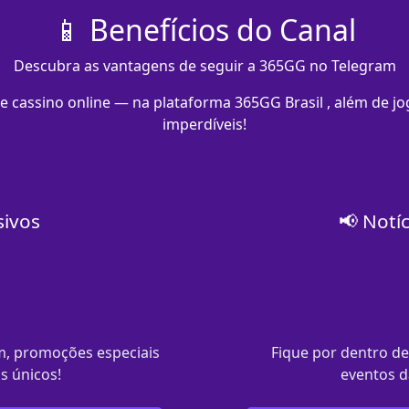
📱 Benefícios do Canal
Descubra as vantagens de seguir a 365GG no Telegram
e cassino online — na plataforma 365GG Brasil , além de jo
imperdíveis!
sivos
📢 Notí
m, promoções especiais
Fique por dentro d
s únicos!
eventos d