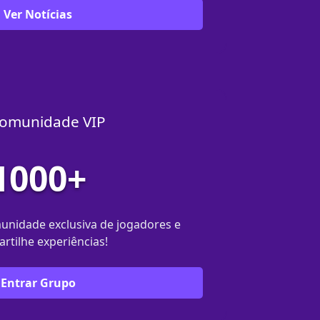
Ver Notícias
Comunidade VIP
1000+
unidade exclusiva de jogadores e
rtilhe experiências!
Entrar Grupo