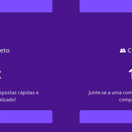
reto
👥 
t
espostas rápidas e
Junte-se a uma com
lizado!
compa
e