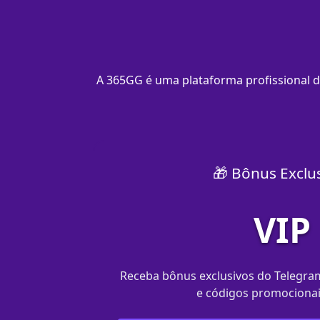
A 365GG é uma plataforma profissional d
🎁 Bônus Exclu
VIP
Receba bônus exclusivos do Telegra
e códigos promocionai