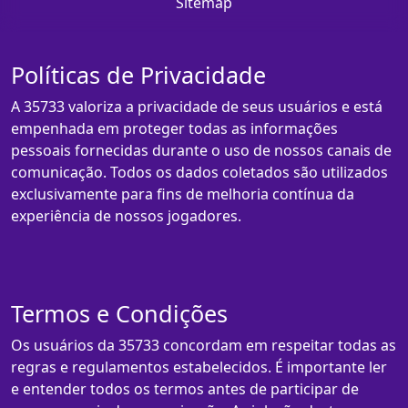
Sitemap
Políticas de Privacidade
A 35733 valoriza a privacidade de seus usuários e está
empenhada em proteger todas as informações
pessoais fornecidas durante o uso de nossos canais de
comunicação. Todos os dados coletados são utilizados
exclusivamente para fins de melhoria contínua da
experiência de nossos jogadores.
Termos e Condições
Os usuários da 35733 concordam em respeitar todas as
regras e regulamentos estabelecidos. É importante ler
e entender todos os termos antes de participar de