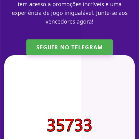
tem acesso a promoções incríveis e uma
experiência de jogo inigualável. Junte-se aos
vencedores agora!
SEGUIR NO TELEGRAM