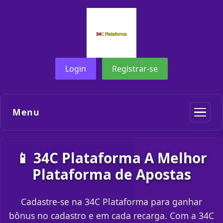
Login
Registrar-se
Menu
📱 34C Plataforma A Melhor
Plataforma de Apostas
Cadastre-se na 34C Plataforma para ganhar
bônus no cadastro e em cada recarga. Com a 34C