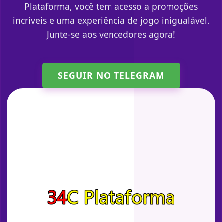
Plataforma, você tem acesso a promoções
incríveis e uma experiência de jogo inigualável.
Junte-se aos vencedores agora!
SEGUIR NO TELEGRAM