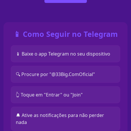
📱 Como Seguir no Telegram
📱 Baixe o app Telegram no seu dispositivo
🔍 Procure por "@33Big.ComOficial"
👆 Toque em "Entrar" ou "Join"
🔔 Ative as notificações para não perder
nada