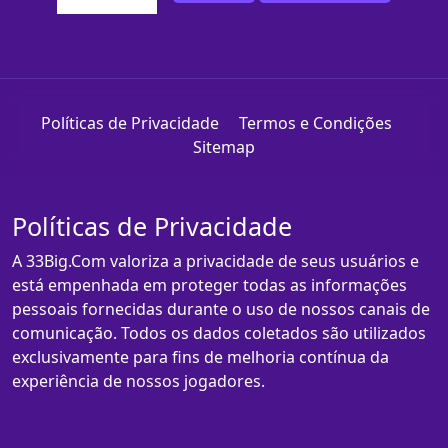
Políticas de Privacidade
Termos e Condições
Sitemap
Políticas de Privacidade
A 33Big.Com valoriza a privacidade de seus usuários e
está empenhada em proteger todas as informações
pessoais fornecidas durante o uso de nossos canais de
comunicação. Todos os dados coletados são utilizados
exclusivamente para fins de melhoria contínua da
experiência de nossos jogadores.