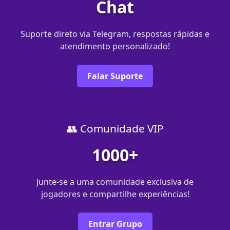
Chat
Suporte direto via Telegram, respostas rápidas e
atendimento personalizado!
Falar Suporte
👥 Comunidade VIP
1000+
Junte-se a uma comunidade exclusiva de
jogadores e compartilhe experiências!
Entrar Grupo