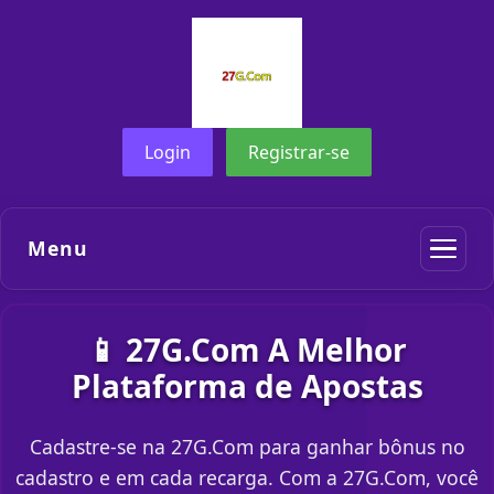
Login
Registrar-se
Menu
📱 27G.Com A Melhor
Plataforma de Apostas
Cadastre-se na 27G.Com para ganhar bônus no
cadastro e em cada recarga. Com a 27G.Com, você