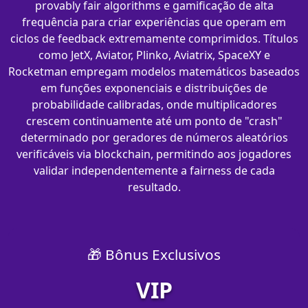
provably fair algorithms e gamificação de alta
frequência para criar experiências que operam em
ciclos de feedback extremamente comprimidos. Títulos
como JetX, Aviator, Plinko, Aviatrix, SpaceXY e
Rocketman empregam modelos matemáticos baseados
em funções exponenciais e distribuições de
probabilidade calibradas, onde multiplicadores
crescem continuamente até um ponto de "crash"
determinado por geradores de números aleatórios
verificáveis via blockchain, permitindo aos jogadores
validar independentemente a fairness de cada
resultado.
🎁 Bônus Exclusivos
VIP