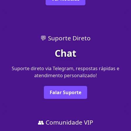
💬 Suporte Direto
Chat
Suporte direto via Telegram, respostas rápidas e
atendimento personalizado!
Falar Suporte
👥 Comunidade VIP