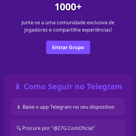
1000+
Junte-se a uma comunidade exclusiva de
jogadores e compartilhe experiências!
Entrar Grupo
📱 Como Seguir no Telegram
📱 Baixe o app Telegram no seu dispositivo
🔍 Procure por "@27G.ComOficial"