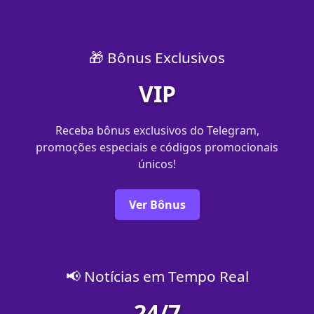
🎁 Bônus Exclusivos
VIP
Receba bônus exclusivos do Telegram,
promoções especiais e códigos promocionais
únicos!
Ver Bônus
📢 Notícias em Tempo Real
24/7