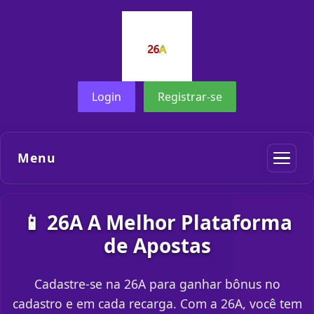
Login
Registrar-se
Menu
📱 26A A Melhor Plataforma
de Apostas
Cadastre-se na 26A para ganhar bônus no
cadastro e em cada recarga. Com a 26A, você tem