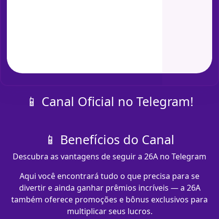
📱 Canal Oficial no Telegram!
📱 Benefícios do Canal
Descubra as vantagens de seguir a 26A no Telegram
Aqui você encontrará tudo o que precisa para se
divertir e ainda ganhar prêmios incríveis — a 26A
também oferece promoções e bônus exclusivos para
multiplicar seus lucros.