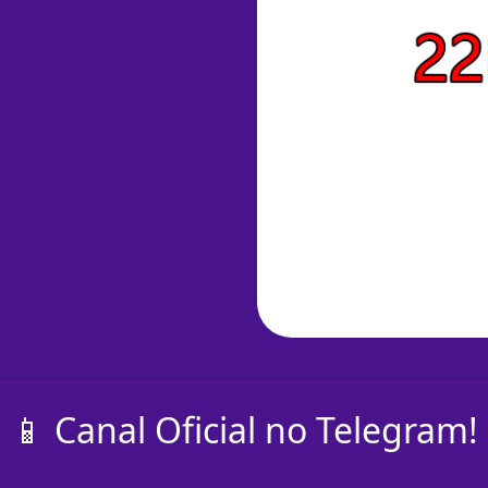
📱 Canal Oficial no Telegram!