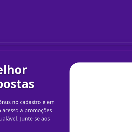
elhor
postas
ônus no cadastro e em
m acesso a promoções
ualável. Junte-se aos