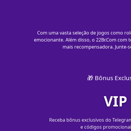
Com uma vasta seleção de jogos como rolet
emocionante. Além disso, o 22Br.Com com​ t
mais recompensadora. Junte-se
🎁 Bônus Exclu
VIP
Receba bônus exclusivos do Telegra
e códigos promocionai