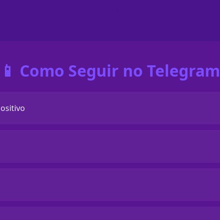
📱 Como Seguir no Telegram
ositivo