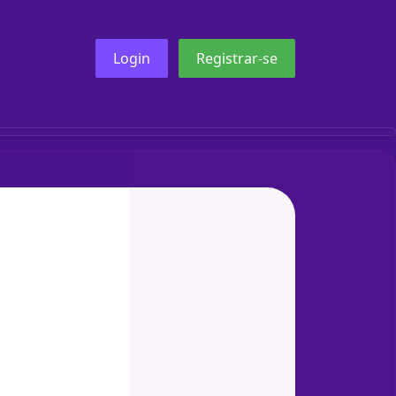
Login
Registrar-se