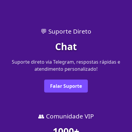
💬 Suporte Direto
Chat
Suporte direto via Telegram, respostas rápidas e
atendimento personalizado!
Falar Suporte
👥 Comunidade VIP
1000+