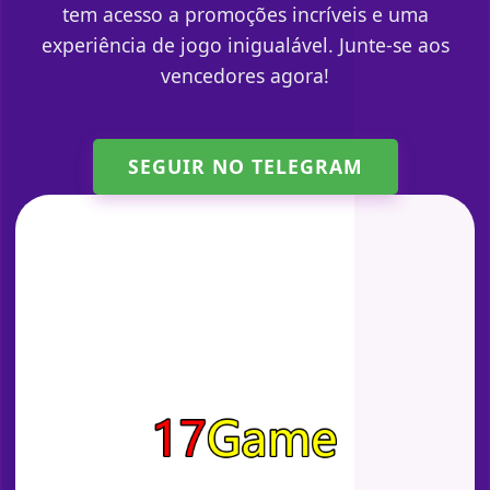
tem acesso a promoções incríveis e uma
experiência de jogo inigualável. Junte-se aos
vencedores agora!
SEGUIR NO TELEGRAM