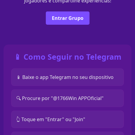
jogadores e compartilhe experiências!
Entrar Grupo
📱 Como Seguir no Telegram
📱 Baixe o app Telegram no seu dispositivo
🔍 Procure por "@1766Win APPOficial"
👆 Toque em "Entrar" ou "Join"