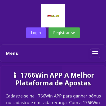
Login
Registrar-se
Menu
📱 1766Win APP A Melhor
Plataforma de Apostas
Cadastre-se na 1766Win APP para ganhar bônus
no cadastro e em cada recarga. Com a 1766Win