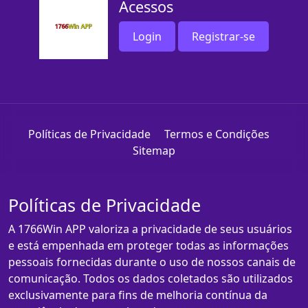
Acessos
Login
Registrar-se
Políticas de Privacidade
Termos e Condições
Sitemap
Políticas de Privacidade
A 1766Win APP valoriza a privacidade de seus usuários
e está empenhada em proteger todas as informações
pessoais fornecidas durante o uso de nossos canais de
comunicação. Todos os dados coletados são utilizados
exclusivamente para fins de melhoria contínua da