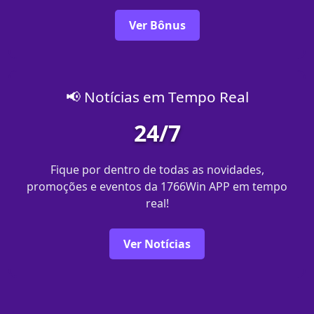
Ver Bônus
📢 Notícias em Tempo Real
24/7
Fique por dentro de todas as novidades,
promoções e eventos da 1766Win APP em tempo
real!
Ver Notícias