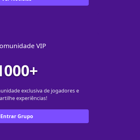
Comunidade VIP
1000+
unidade exclusiva de jogadores e
rtilhe experiências!
Entrar Grupo