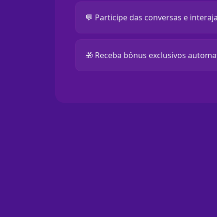
💬 Participe das conversas e interaj
🎁 Receba bônus exclusivos autom