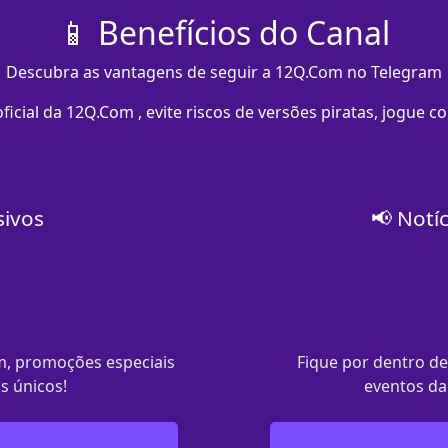
📱 Benefícios do Canal
Descubra as vantagens de seguir a 12Q.Com no Telegram
ficial da 12Q.Com , evite riscos de versões piratas, jogue c
sivos
📢 Notí
m, promoções especiais
Fique por dentro d
s únicos!
eventos da