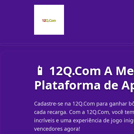
📱 12Q.Com A Me
Plataforma de A
Cadastre-se na 12Q.Com para ganhar b
cada recarga. Com a 12Q.Com, você te
incríveis e uma experiência de jogo inig
vencedores agora!