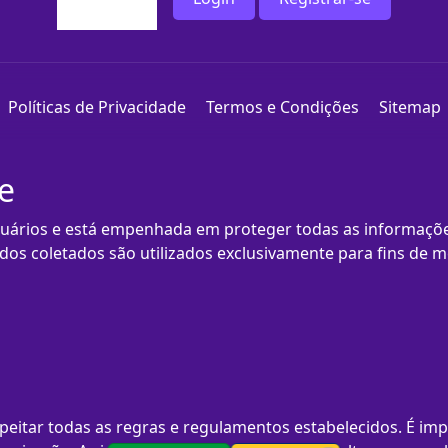
Políticas de Privacidade
Termos e Condições
Sitemap
de
usuários e está empenhada em proteger todas as informaçõe
os coletados são utilizados exclusivamente para fins de m
itar todas as regras e regulamentos estabelecidos. É imp