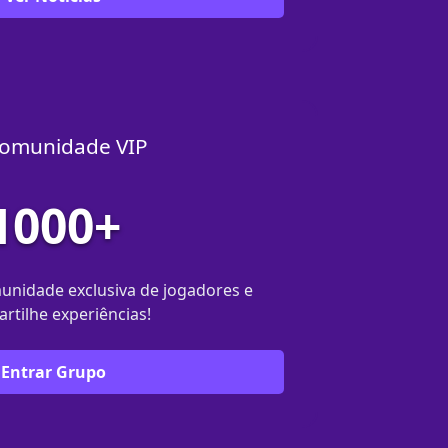
Comunidade VIP
1000+
unidade exclusiva de jogadores e
rtilhe experiências!
Entrar Grupo