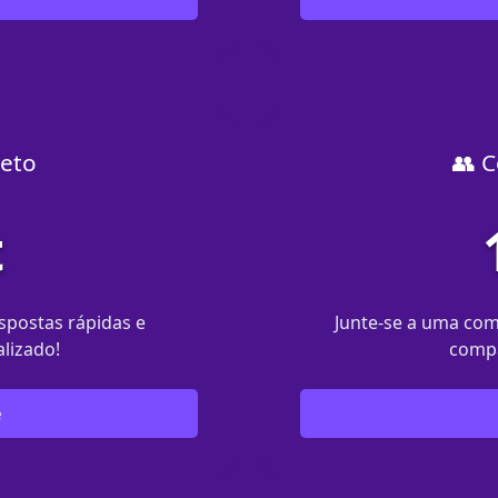
reto
👥 
t
espostas rápidas e
Junte-se a uma com
lizado!
compa
e