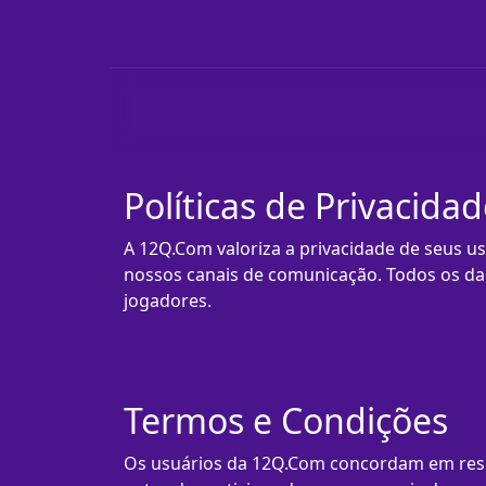
Políticas de Privacida
A 12Q.Com valoriza a privacidade de seus 
nossos canais de comunicação. Todos os dad
jogadores.
Termos e Condições
Os usuários da 12Q.Com concordam em respe