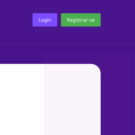
Login
Registrar-se