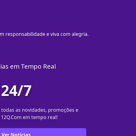
om responsabilidade e viva com alegria.
cias em Tempo Real
24/7
e todas as novidades, promoções e
 12Q.Com em tempo real!
Ver Notícias