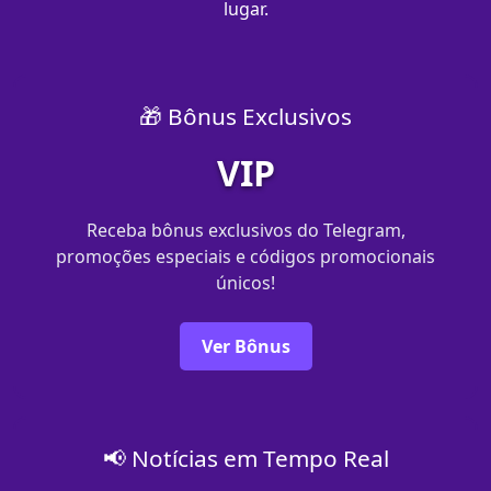
lugar.
🎁 Bônus Exclusivos
VIP
Receba bônus exclusivos do Telegram,
promoções especiais e códigos promocionais
únicos!
Ver Bônus
📢 Notícias em Tempo Real