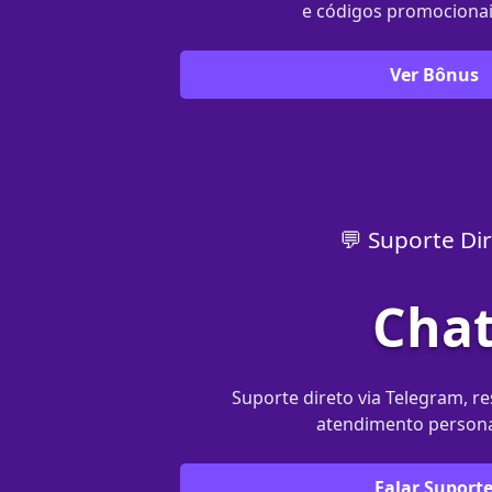
e códigos promocionai
Ver Bônus
💬 Suporte Di
Cha
Suporte direto via Telegram, r
atendimento persona
Falar Suport