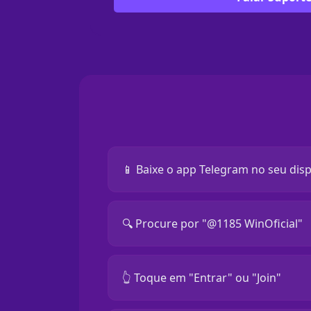
📱 Baixe o app Telegram no seu disp
🔍 Procure por "@1185 WinOficial"
👆 Toque em "Entrar" ou "Join"