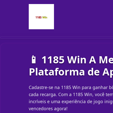
📱 1185 Win A M
Plataforma de A
Cadastre-se na 1185 Win para ganhar b
cada recarga. Com a 1185 Win, você te
incríveis e uma experiência de jogo inig
vencedores agora!