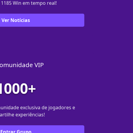
 1185 Win em tempo real!
Ver Notícias
Comunidade VIP
1000+
unidade exclusiva de jogadores e
rtilhe experiências!
Entrar Grupo