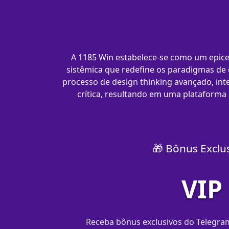
A 1185 Win estabelece-se como um epice
sistêmica que redefine os paradigmas de q
processo de design thinking avançado, in
crítica, resultando em uma plataforma
🎁 Bônus Exclu
VIP
Receba bônus exclusivos do Telegra