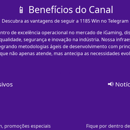
📱 Benefícios do Canal
Descubra as vantagens de seguir a 1185 Win no Telegram
ntro de excelência operacional no mercado de iGaming, dis
ualidade, segurança e inovação na indústria. Nossa infrae
tegrando metodologias ágeis de desenvolvimento com princ
 que não apenas atende, mas antecipa as necessidades ev
sivos
📢 Notí
m, promoções especiais
Fique por dentro d