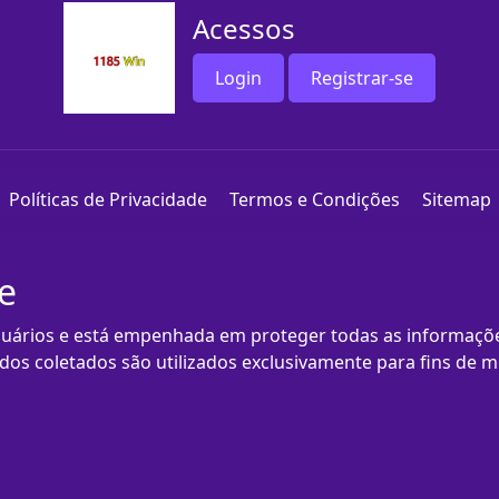
Acessos
Login
Registrar-se
Políticas de Privacidade
Termos e Condições
Sitemap
de
usuários e está empenhada em proteger todas as informaçõ
os coletados são utilizados exclusivamente para fins de m