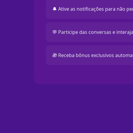
🔔 Ative as notificações para não p
💬 Participe das conversas e interaj
🎁 Receba bônus exclusivos autom