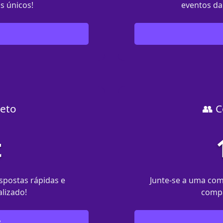
s únicos!
eventos da
reto
👥 
t
espostas rápidas e
Junte-se a uma com
lizado!
compa
e