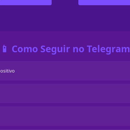
📱 Como Seguir no Telegram
ositivo